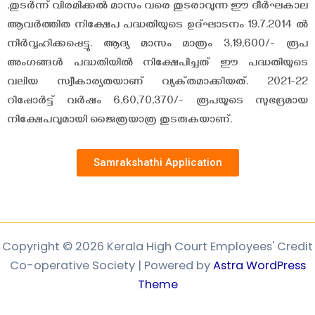
,തുടർന്ന് വിരമിക്കൽ മാസം വരെ തുടരാവുന്ന ഈ ദീർഘകാല
ആവർത്തിത നിക്ഷേപ പദ്ധതിയുടെ ഉദ്ഘാടനം 19.7.2014 ൽ
നിർവ്വഹിക്കപ്പെട്ടു. ആദ്യ മാസം മാത്രം 3,19,600/- രൂപ
അംഗങ്ങൾ പദ്ധതിയിൽ നിക്ഷേപിച്ചത് ഈ പദ്ധതിയുടെ
വലിയ സ്വീകാര്യതയാണ് വ്യക്‌തമാക്കിയത്. 2021-22
റിപ്പോർട്ട് വർഷം 6,60,70,370/- രൂപയുടെ സുഭദ്രമായ
നിക്ഷേപവുമായി ജൈത്രയാത്ര തുടരുകയാണ്.
Samrakshathi Application
Copyright © 2026 Kerala High Court Employees' Credit
Co-operative Society | Powered by
Astra WordPress
Theme